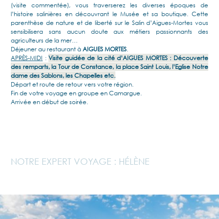
(visite commentée), vous traverserez les diverses époques de
l’histoire salinières en découvrant le Musée et sa boutique. Cette
parenthèse de nature et de liberté sur le Salin d’Aigues-Mortes vous
sensibilisera sans aucun doute aux métiers passionnants des
agriculteurs de la mer…
Déjeuner au restaurant à
AIGUES MORTES
.
APRÈS-MIDI
:
Visite guidée de la cité d’
AIGUES MORTES
: Découverte
des remparts, la Tour de Constance, la place Saint Louis, l’Eglise Notre
dame des Sablons, les Chapelles etc.
Départ et route de retour vers votre région.
Fin de votre voyage en groupe en Camargue.
Arrivée en début de soirée.
NOTRE EXPERT VOYAGE : HÉLÈNE