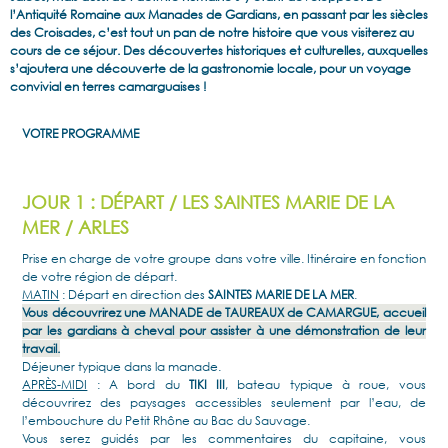
l’Antiquité Romaine aux Manades de Gardians, en passant par les siècles
des Croisades, c’est tout un pan de notre histoire que vous visiterez au
cours de ce séjour. Des découvertes historiques et culturelles, auxquelles
s’ajoutera une découverte de la gastronomie locale, pour un voyage
convivial en terres camarguaises !
VOTRE PROGRAMME
JOUR 1 : DÉPART / LES SAINTES MARIE DE LA
MER / ARLES
Prise en charge de votre groupe dans votre ville. Itinéraire en fonction
de votre région de départ.
MATIN
: Départ en direction des
SAINTES MARIE DE LA MER
.
Vous découvrirez une
MANADE de TAUREAUX de CAMARGUE
, accueil
par les gardians à cheval pour assister à une démonstration de leur
travail.
Déjeuner typique dans la manade.
APRÈS-MIDI
: A bord du
TIKI III
, bateau typique à roue, vous
découvrirez des paysages accessibles seulement par l’eau, de
l’embouchure du Petit Rhône au Bac du Sauvage.
Vous serez guidés par les commentaires du capitaine, vous