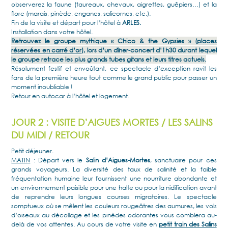
observerez la faune (taureaux, chevaux, aigrettes, guêpiers…) et la
flore (marais, pinède, enganes, salicornes, etc.).
Fin de la visite et départ pour l’hôtel à
ARLES.
Installation dans votre hôtel.
Retrouvez le groupe mythique « Chico & the Gypsies » (
places
réservées en carré d’or
), lors d’un dîner-concert d’1h30 durant lequel
le groupe retrace les plus grands tubes gitans et leurs titres actuels.
Résolument festif et envoûtant, ce spectacle d’exception ravit les
fans de la première heure tout comme le grand public pour passer un
moment inoubliable !
Retour en autocar à l’hôtel et logement.
JOUR 2 : VISITE D’AIGUES MORTES / LES SALINS
DU MIDI / RETOUR
Petit déjeuner.
MATIN
: Départ vers le
Salin d’Aigues-Mortes
, sanctuaire pour ces
grands voyageurs. La diversité des taux de salinité et la faible
fréquentation humaine leur fournissent une nourriture abondante et
un environnement paisible pour une halte ou pour la nidification avant
de reprendre leurs longues courses migratoires. Le spectacle
somptueux où se mêlent les couleurs rougeâtres des aumures, les vols
d’oiseaux au décollage et les pinèdes odorantes vous comblera au-
delà de vos attentes. Au cours de votre visite en
petit train des Salins