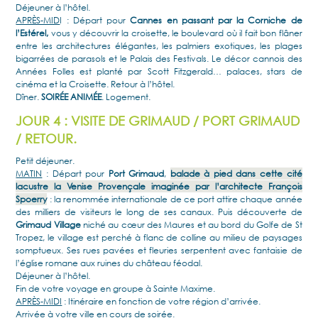
Déjeuner à l’hôtel.
APRÈS-MID
I : Départ pour
Cannes en passant par la Corniche de
l’Estérel,
vous y découvrir la croisette, le boulevard où il fait bon flâner
entre les architectures élégantes, les palmiers exotiques, les plages
bigarrées de parasols et le Palais des Festivals. Le décor cannois des
Années Folles est planté par Scott Fitzgerald… palaces, stars de
cinéma et la Croisette. Retour à l’hôtel.
Dîner.
SOIRÉE ANIMÉE
. Logement.
JOUR 4 : VISITE DE GRIMAUD / PORT GRIMAUD
/ RETOUR.
Petit déjeuner.
MATIN
: Départ pour
Port Grimaud
,
balade à pied dans cette cité
lacustre la Venise Provençale imaginée par l’architecte François
Spoerry
: la renommée internationale de ce port attire chaque année
des milliers de visiteurs le long de ses canaux. Puis découverte de
Grimaud Village
niché au cœur des Maures et au bord du Golfe de St
Tropez, le village est perché à flanc de colline au milieu de paysages
somptueux. Ses rues pavées et fleuries serpentent avec fantaisie de
l’église romane aux ruines du château féodal.
Déjeuner à l’hôtel.
Fin de votre voyage en groupe à Sainte Maxime.
APRÈS-MIDI
: Itinéraire en fonction de votre région d’arrivée.
Arrivée à votre ville en cours de soirée.