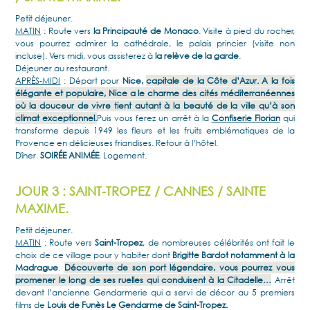
Petit déjeuner.
MATIN
: Route vers
la Principauté de Monaco
. Visite à pied du rocher,
vous pourrez admirer la cathédrale, le palais princier (visite non
incluse). Vers midi, vous assisterez à
la relève de la garde
.
Déjeuner au restaurant.
APRÈS-MIDI
: Départ pour
Nice,
capitale de la Côte d’Azur. A la fois
élégante et populaire, Nice a le charme des cités méditerranéennes
où la douceur de vivre tient autant à la beauté de la ville qu’à son
climat exceptionnel.
Puis vous ferez un arrêt à la
Confiserie Florian
qui
transforme depuis 1949 les fleurs et les fruits emblématiques de la
Provence en délicieuses friandises. Retour à l’hôtel.
Dîner.
SOIRÉE ANIMÉE
. Logement.
JOUR 3 : SAINT-TROPEZ / CANNES / SAINTE
MAXIME.
Petit déjeuner.
MATIN
: Route vers
Saint-Tropez
, de nombreuses célébrités ont fait le
choix de ce village pour y habiter dont
Brigitte Bardot notamment à la
Madrague
.
Découverte de son port légendaire, vous pourrez vous
promener le long de ses ruelles qui conduisent à la Citadelle…
Arrêt
devant l’ancienne Gendarmerie qui a servi de décor au 5 premiers
films de
Louis de Funès Le Gendarme de Saint-Tropez.