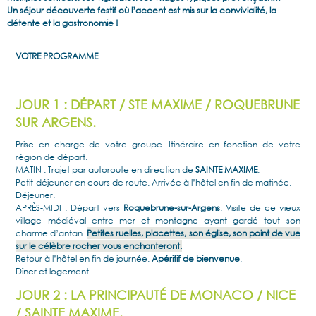
Un séjour découverte festif où l’accent est mis sur la convivialité, la
détente et la gastronomie !
VOTRE PROGRAMME
JOUR 1 : DÉPART / STE MAXIME / ROQUEBRUNE
SUR ARGENS.
Prise en charge de votre groupe. Itinéraire en fonction de votre
région de départ.
MATIN
: Trajet par autoroute en direction de
SAINTE MAXIME
.
Petit-déjeuner en cours de route. Arrivée à l’hôtel en fin de matinée.
Déjeuner.
APRÈS-MIDI
: Départ vers
Roquebrune-sur-Argens
. Visite de ce vieux
village médiéval entre mer et montagne ayant gardé tout son
charme d’antan.
Petites ruelles, placettes, son église, son point de vue
sur le célèbre rocher vous enchanteront.
Retour à l’hôtel en fin de journée.
Apéritif de bienvenue
.
Dîner et logement.
JOUR 2 : LA PRINCIPAUTÉ DE MONACO / NICE
/ SAINTE MAXIME.