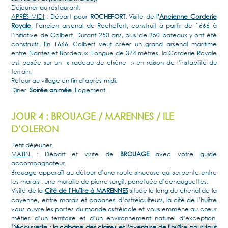
Déjeuner au restaurant.
APRÈS-MIDI
: Départ pour
ROCHEFORT.
Visite de
l’
Ancienne Corderie
Royale
, l’ancien arsenal de Rochefort, construit à partir de 1666 à
l’initiative de Colbert. Durant 250 ans, plus de 350 bateaux y ont été
construits. En 1666, Colbert veut créer un grand arsenal maritime
entre Nantes et Bordeaux. Longue de 374 mètres, la Corderie Royale
est posée sur un » radeau de chêne » en raison de l’instabilité du
terrain.
Retour au village en fin d’après-midi.
Dîner.
Soirée animée
. Logement.
JOUR 4 : BROUAGE / MARENNES / ILE
D’OLERON
Petit déjeuner.
MATIN
: Départ et visite de
BROUAGE
avec votre guide
accompagnateur.
Brouage apparaît au détour d’une route sinueuse qui serpente entre
les marais : une muraille de pierre surgit, ponctuée d’échauguettes.
Visite de la
Cité de l’Huître à MARENNES
située le long du chenal de la
cayenne, entre marais et cabanes d’ostréiculteurs, la cité de l’huître
vous ouvre les portes du monde ostréicole et vous emmène au cœur
métier, d’un territoire et d’un environnement naturel d’exception.
Découverte : la cabane des claires et l’aventure de l’huître pour tout