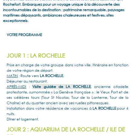
Rochefort. Embarquez pour un voyage unique à la découverte des
incontournables de la destination : patrimoine remarquable, paysages
maritimes dépaysants, ambiances chaleureuses et festives, sites
exceptionnels.
VOTRE PROGRAMME
JOUR 1 : LA ROCHELLE
Prise en charge de votre groupe dans votre ville. Itinéraire en fonction
de votre région de départ.
MATIN
: Route vers
LA ROCHELLE.
Déjeuner au restaurant.
APRÈS-MIDI
:
Visite guidée de
LA ROCHELLE
, ancienne citadelle
protestante, surnommée « La Genève française » : le Vieux Port et de
ses célèbres tours (Tour St Nicolas, Tour de la Lanterne, Tour de la
Chaîne) et du quartier ancien avec ses ruelles pittoresques.
Installation dans votre résidence de vacances à
LA ROCHELLE
pour 4
nuits.
Dîner et logement.
JOUR 2 : AQUARIUM DE LA ROCHELLE / ILE DE