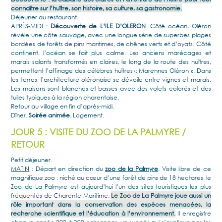
connaître sur l’huître, son histoire, sa culture, sa gastronomie.
Déjeuner au restaurant.
APRÈS-MIDI
:
Découverte de L’ILE D’OLERON
. Côté océan, Oléron
révèle une côte sauvage, avec une longue série de superbes plages
bordées de forêts de pins maritimes, de chênes verts et d’oyats. Côté
continent, l’océan se fait plus calme. Les anciens marécages et
marais salants transformés en claires, le long de la route des huîtres,
permettent l’affinage des célèbres huîtres « Marennes Oléron ». Dans
les terres, l’architecture oléronaise se dévoile entre vignes et marais.
Les maisons sont blanches et basses avec des volets colorés et des
tuiles typiques à la région charentaise.
Retour au village en fin d’après-midi.
Dîner.
Soirée animée.
Logement.
JOUR 5 : VISITE DU ZOO DE LA PALMYRE /
RETOUR
Petit déjeuner.
MATIN
: Départ en direction du
zoo de la Palmyre
. Visite libre de ce
magnifique zoo : niché au cœur d’une forêt de pins de 18 hectares, le
Zoo de La Palmyre est aujourd’hui l’un des sites touristiques les plus
fréquentés de Charente-Maritime.
Le Zoo de La Palmyre joue aussi un
rôle important dans la conservation des espèces menacées, la
recherche scientifique et l’éducation à l’environnement.
Il enregistre