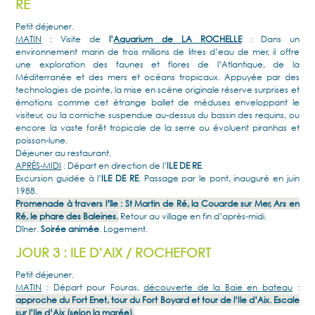
RE
Petit déjeuner.
MATIN
: Visite de
l’
Aquarium de LA ROCHELLE
: Dans un
environnement marin de trois millions de litres d’eau de mer, il offre
une exploration des faunes et flores de l’Atlantique, de la
Méditerranée et des mers et océans tropicaux. Appuyée par des
technologies de pointe, la mise en scène originale réserve surprises et
émotions comme cet étrange ballet de méduses enveloppant le
visiteur, ou la corniche suspendue au-dessus du bassin des requins, ou
encore la vaste forêt tropicale de la serre ou évoluent piranhas et
poisson-lune.
Déjeuner au restaurant.
APRÈS-MIDI
: Départ en direction de l’
ILE DE RE
.
Excursion guidée à l’
ILE DE RE
. Passage par le pont, inauguré en juin
1988.
Promenade à travers l’île : St Martin de Ré, la Couarde sur Mer, Ars en
Ré, le phare des Baleines.
Retour au village en fin d’après-midi.
Dîner.
Soirée animée
. Logement.
JOUR 3 : ILE D’AIX / ROCHEFORT
Petit déjeuner.
MATIN
: Départ pour Fouras,
découverte de la Baie en bateau
:
approche du Fort Enet, tour du Fort Boyard et tour de l’Ile d’Aix. Escale
sur l’Ile d’Aix (selon la marée).