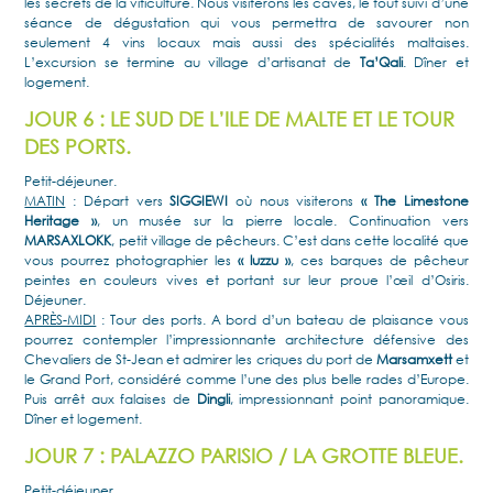
les secrets de la viticulture. Nous visiterons les caves, le tout suivi d’une
séance de dégustation qui vous permettra de savourer non
seulement 4 vins locaux mais aussi des spécialités maltaises.
L’excursion se termine au village d’artisanat de
Ta’Qali
. Dîner et
logement.
JOUR 6 : LE SUD DE L’ILE DE MALTE ET LE TOUR
DES PORTS.
Petit-déjeuner.
MATIN
: Départ vers
SIGGIEWI
où nous visiterons
« The Limestone
Heritage »
, un musée sur la pierre locale. Continuation vers
MARSAXLOKK
, petit village de pêcheurs. C’est dans cette localité que
vous pourrez photographier les
« luzzu »
, ces barques de pêcheur
peintes en couleurs vives et portant sur leur proue l’œil d’Osiris.
Déjeuner.
APRÈS-MIDI
: Tour des ports. A bord d’un bateau de plaisance vous
pourrez contempler l’impressionnante architecture défensive des
Chevaliers de St-Jean et admirer les criques du port de
Marsamxett
et
le Grand Port, considéré comme l’une des plus belle rades d’Europe.
Puis arrêt aux falaises de
Dingli
, impressionnant point panoramique.
Dîner et logement.
JOUR 7 : PALAZZO PARISIO / LA GROTTE BLEUE.
Petit-déjeuner.