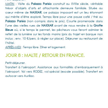
MATIN
: Visite du
Palazzo Parisio
construit au XVIIIe siècle, véritable
trésor d’objets d’arts et attachante demeure familiale. Située au
cœur même de
NAXXAR
, ce palazzo imposant est un lieu étonnant
qui mérite d’être exploré. Temps libre pour une pause café / thé au
Palazzo Parisio
(non compris dans le prix). Courte promenade dans
l’une des vieilles rues de
NAXXAR
avant de nous rendre à la
Grotte
Bleue
où, si le temps le permet, les pêcheurs vous feront admirer le
reflet de la lumière sur les fonds marins (prix du trajet en barque non
inclus ; env. 10 €/pers. à régler sur place). Déjeuner au restaurant de
l’hôtel.
APRÈS-MIDI
: Temps libre. Dîner et logement.
JOUR 8 : MALTE / RETOUR EN FRANCE.
Petit-déjeuner.
Transfert à l’aéroport. Assistance aux formalités d’embarquement à
l’aéroport. Vol vers RODEZ, vol spécial (escale possible). Transfert en
autocar vers Aurillac.