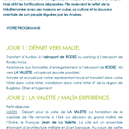
Mais sitôt les fortifications dépassées, l’île redevient le reflet de la
Méditerranée avec ses maisons en cube, sa culture et la douceur
orientale de son peuple léguées par les Arabes.
VOTRE PROGRAMME
JOUR 1 : DÉPART VERS MALTE.
Transfert d’Aurillac à l’
aéroport de RODEZ
ou parking à l’aéroport de
Rodez inclus.
Assistance aux formalités d’enregistrement à l’aéroport de
RODEZ
. Vol
vers
LA VALETTE
, vol spécial (escale possible).
Arrivée et accueil par notre représentant local et transfert dans votre
hôtel dans votre hôtel. Installation dans votre hôtel 4* de la région de
Bugibba. Dîner et logement.
JOUR 2 : LA VALETTE / MALTA EXPERIENCE.
Petit-déjeuner.
MATIN
: Départ pour la visite de
LA VALETTE
. La fondation de la
capitale de l’île remonte à 1566 sur décision du grand maître de
l’Ordre, le Français
Jean de La Valette
. La cité est un ensemble
étonnant d’architecture militaire et d’art baroque. Au cours de cette