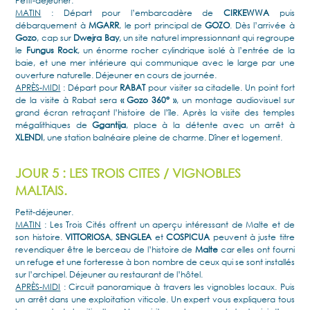
Petit-déjeuner.
MATIN
: Départ pour l’embarcadère de
CIRKEWWA
puis
débarquement à
MGARR
, le port principal de
GOZO
. Dès l’arrivée à
Gozo
, cap sur
Dwejra Bay
, un site naturel impressionnant qui regroupe
le
Fungus Rock
, un énorme rocher cylindrique isolé à l’entrée de la
baie, et une mer intérieure qui communique avec le large par une
ouverture naturelle. Déjeuner en cours de journée.
APRÈS-MIDI
: Départ pour
RABAT
pour visiter sa citadelle. Un point fort
de la visite à Rabat sera
« Gozo 360° »
, un montage audiovisuel sur
grand écran retraçant l’histoire de l’île. Après la visite des temples
mégalithiques de
Ggantija
, place à la détente avec un arrêt à
XLENDI
, une station balnéaire pleine de charme. Dîner et logement.
JOUR 5 : LES TROIS CITES / VIGNOBLES
MALTAIS.
Petit-déjeuner.
MATIN
: Les Trois Cités offrent un aperçu intéressant de Malte et de
son histoire.
VITTORIOSA
,
SENGLEA
et
COSPICUA
peuvent à juste titre
revendiquer être le berceau de l’histoire de
Malte
car elles ont fourni
un refuge et une forteresse à bon nombre de ceux qui se sont installés
sur l’archipel. Déjeuner au restaurant de l’hôtel.
APRÈS-MIDI
: Circuit panoramique à travers les vignobles locaux. Puis
un arrêt dans une exploitation viticole. Un expert vous expliquera tous