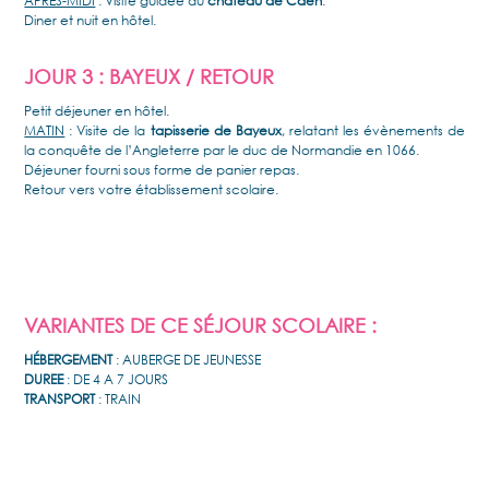
APRÈS-MIDI
: Visite guidée du
château de Caen
.
Diner et nuit en hôtel.
JOUR 3 : BAYEUX / RETOUR
Petit déjeuner en hôtel.
MATIN
: Visite de la
tapisserie de Bayeux
, relatant les évènements de
la conquête de l’Angleterre par le duc de Normandie en 1066.
Déjeuner fourni sous forme de panier repas.
Retour vers votre établissement scolaire.
VARIANTES DE CE SÉJOUR SCOLAIRE :
HÉBERGEMENT
: AUBERGE DE JEUNESSE
DUREE
: DE 4 A 7 JOURS
TRANSPORT
: TRAIN