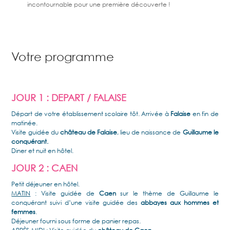
incontournable pour une première découverte !
Votre programme
JOUR 1 : DEPART / FALAISE
Départ de votre établissement scolaire tôt. Arrivée à
Falaise
en fin de
matinée.
Visite guidée du
château de Falaise
, lieu de naissance de
Guillaume le
conquérant.
Diner et nuit en hôtel.
JOUR 2 : CAEN
Petit déjeuner en hôtel.
MATIN
: Visite guidée de
Caen
sur le thème de Guillaume le
conquérant suivi d’une visite guidée des
abbayes aux hommes et
femmes
.
Déjeuner fourni sous forme de panier repas.