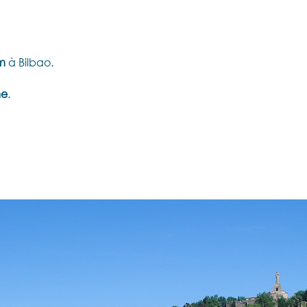
m
à Bilbao.
me
.