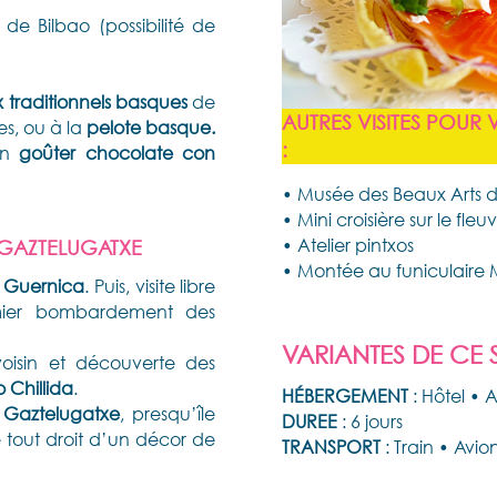
 de Bilbao (possibilité de
 traditionnels basques
de
AUTRES VISITES POUR
s, ou à la
pelote basque.
:
un
goûter chocolate con
• Musée des Beaux Arts d
• Mini croisière sur le fle
• Atelier pintxos
 GAZTELUGATXE
• Montée au funiculaire 
 Guernica
. Puis, visite libre
emier bombardement des
VARIANTES DE CE 
oisin et découverte des
 Chillida
.
HÉBERGEMENT
: Hôtel • 
Gaztelugatxe
, presqu’île
DUREE
: 6 jours
 tout droit d’un décor de
TRANSPORT
: Train • Avio