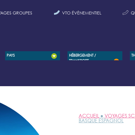
AGES GROUPES
VTO ÉVÈNEMENTIEL
Q
PAYS
HÉBERGEMENT /
T
TRANSPORT
ACCUEIL
●
VOYAGES SC
BASQUE ESPAGNOL