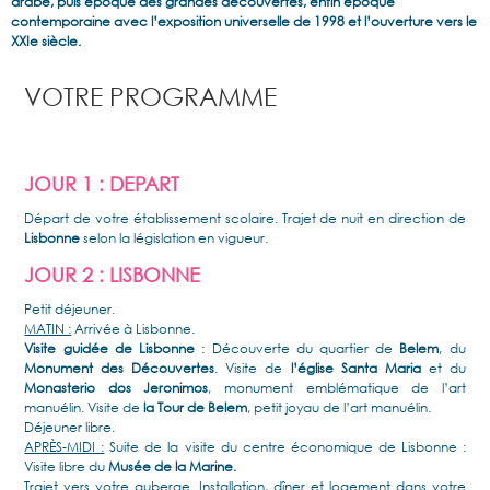
arabe, puis époque des grandes découvertes, enfin époque
contemporaine avec l’exposition universelle de 1998 et l’ouverture vers le
XXIe siècle.
VOTRE PROGRAMME
JOUR 1 : DEPART
Départ de votre établissement scolaire. Trajet de nuit en direction de
Lisbonne
selon la législation en vigueur.
JOUR 2 : LISBONNE
Petit déjeuner.
MATIN :
Arrivée à Lisbonne.
Visite guidée de Lisbonne
: Découverte du quartier de
Belem
, du
Monument des Découvertes
. Visite de
l’église Santa Maria
et du
Monasterio dos Jeronimos
, monument emblématique de l’art
manuélin. Visite de
la Tour de Belem
, petit joyau de l’art manuélin.
Déjeuner libre.
APRÈS-MIDI :
Suite de la visite du centre économique de Lisbonne :
Visite libre du
Musée de la Marine.
Trajet vers votre auberge. Installation, dîner et logement dans votre