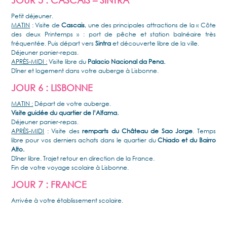
Petit déjeuner.
MATIN
: Visite de
Cascais
, une des principales attractions de la « Côte
des deux Printemps » : port de pêche et station balnéaire très
fréquentée. Puis départ vers
Sintra
et découverte libre de la ville.
Déjeuner panier-repas.
APRÈS-MIDI :
Visite libre du
Palacio Nacional da Pena.
Dîner et logement dans votre auberge à Lisbonne.
JOUR 6 : LISBONNE
MATIN :
Départ de votre auberge.
Visite guidée du quartier de l’Alfama.
Déjeuner panier-repas.
APRÈS-MIDI
: Visite des
remparts du Château de Sao Jorge
. Temps
libre pour vos derniers achats dans le quartier du
Chiado et du Bairro
Alto.
Dîner libre. Trajet retour en direction de la France.
Fin de votre voyage scolaire à Lisbonne.
JOUR 7 : FRANCE
Arrivée à votre établissement scolaire.