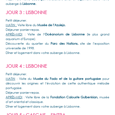
auberge à
Lisbonne.
JOUR 3 : LISBONNE
Petit déjeuner.
MATIN :
Visite libre du
Musée de l’Azulejo.
Déjeuner panier-repas.
APRÈS-MIDI
: Visite de l’
Océanorium de Lisbonne
(le plus grand
aquarium d’Europe).
Découverte du quartier du
Parc des Nations,
site de l’exposition
universelle de 1998.
Dîner et logement dans votre auberge à Lisbonne.
JOUR 4 : LISBONNE
Petit déjeuner.
MATIN
: Visite du
Musée du Fado et de la guitare portugaise
pour
découvrir les origines et l’évolution de cette authentique mélodie
portugaise.
Déjeuner panier-repas.
APRÈS-MIDI
: Visite libre de la
Fondation Calouste Gulbenkian,
musée
d’art oriental et classique.
Dîner et logement dans votre auberge à Lisbonne.
JOUR 5 : CASCAIS – SINTRA