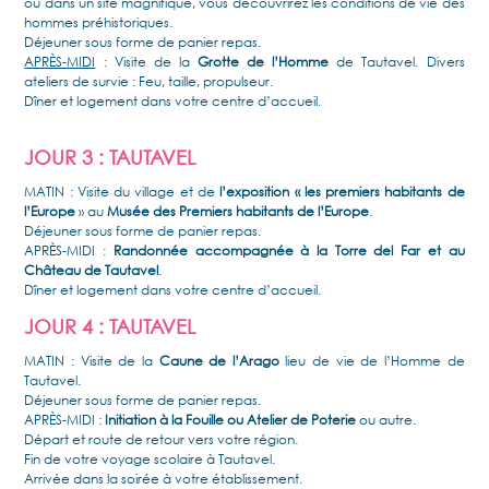
où dans un site magnifique, vous découvrirez les conditions de vie des
hommes préhistoriques.
Déjeuner sous forme de panier repas.
APRÈS-MIDI
: Visite de la
Grotte de l’Homme
de Tautavel. Divers
ateliers de survie : Feu, taille, propulseur.
Dîner et logement dans votre centre d’accueil.
JOUR 3 : TAUTAVEL
MATIN : Visite du village et de
l’exposition « les premiers habitants de
l’Europe
» au
Musée des Premiers habitants de l’Europe
.
Déjeuner sous forme de panier repas.
APRÈS-MIDI :
Randonnée accompagnée à la Torre del Far et au
Château de Tautavel
.
Dîner et logement dans votre centre d’accueil.
JOUR 4 : TAUTAVEL
MATIN : Visite de la
Caune de l’Arago
lieu de vie de l’Homme de
Tautavel.
Déjeuner sous forme de panier repas.
APRÈS-MIDI :
Initiation à la Fouille ou Atelier de Poterie
ou autre.
Départ et route de retour vers votre région.
Fin de votre voyage scolaire à Tautavel.
Arrivée dans la soirée à votre établissement.