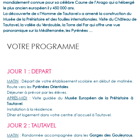
mondialement connue pour sa célèbre Caune de l’Arago qui a hébergé
le plus ancien européen il y 450 000 ans.
La découverte de « l’Homme de Tautavel » a amené la construction du
Musée de la Préhistoire et des fouilles internationales. Visite du Château de
Tautavel, la vallée du Verdouble, la Torre del Far qui offre une vue
panoramique sur la Méditerranée, les Pyrénées …
VOTRE PROGRAMME
JOUR 1 : DEPART
MATIN
: Départ de votre établissement scolaire en début de matinée.
Route vers les
Pyrénées Orientales
.
Déjeuner à prévoir par les élèves.
APRÈS-MIDI
: Visite guidée du
Musée Européen de la Préhistoire à
Tautavel
.
Installation à la résidence.
Dîner et logement dans votre centre d’accueil à Tautavel.
JOUR 2 : TAUTAVEL
MATIN
: Randonnée accompagnée dans les
Gorges des Gouleyrous
,