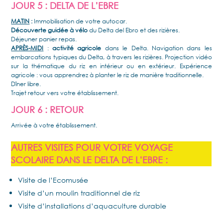
JOUR 5 : DELTA DE L’EBRE
MATIN
:
Immobilisation de votre autocar.
Découverte guidée à vélo
du Delta del Ebro et des rizières.
Déjeuner panier repas.
APRÈS-MIDI
:
activité agricole
dans le Delta. Navigation dans les
embarcations typiques du Delta, à travers les rizières. Projection vidéo
sur la thématique du riz en intérieur ou en extérieur. Expérience
agricole : vous apprendrez à planter le riz de manière traditionnelle.
Dîner libre.
Trajet retour vers votre établissement.
JOUR 6 : RETOUR
Arrivée à votre établissement.
AUTRES VISITES POUR VOTRE VOYAGE
SCOLAIRE DANS LE DELTA DE L’EBRE :
Visite de l’Ecomusée
Visite d’un moulin traditionnel de riz
Visite d’installations d’aquaculture durable