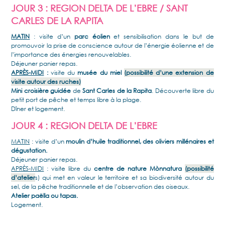
JOUR 3 : REGION DELTA DE L’EBRE / SANT
CARLES DE LA RAPITA
MATIN
: visite d’un
parc éolien
et sensibilisation dans le but de
promouvoir la prise de conscience autour de l’énergie éolienne et de
l’importance des énergies renouvelables.
Déjeuner panier repas.
APRÈS-MIDI
:
visite du
musée du miel
(possibilité d’une extension de
visite autour des ruches)
Mini croisière guidée
de
Sant Carles de la Rapita
. Découverte libre du
petit port de pêche et temps libre à la plage.
Dîner et logement.
JOUR 4 : REGION DELTA DE L’EBRE
MATIN
: visite d’un
moulin d’huile traditionnel, des oliviers millénaires et
dégustation.
Déjeuner panier repas.
APRÈS-MIDI
: visite libre du
centre de nature Mònnatura
(possibilité
d’atelier
s) qui met en valeur le territoire et sa biodiversité autour du
sel, de la pêche traditionnelle et de l’observation des oiseaux.
Atelier paëlla ou tapas.
Logement.